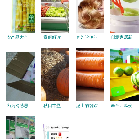
农产品大全
案例解读
春芝堂伊菲
创意家居新
| 乡旅特产
农产品营销
莎 一站式
风尚 新奇
网 一站式
中，你哪些
购齐生活日
特厨房用品
发现中国地
地方可能做
用品，品质
与实用百货
道风味
错了？
与实惠的完
小商品批
美融合
发，苹果削
皮刀引领生
活新体验
为为网感恩
秋日丰盈
泥土的馈赠
皋兰西瓜变
季晒单 这
南瓜的感恩
成熟胡萝卜
形记 从田
厢有礼，共
节颂歌
的田间摄影
间佳果到生
赴美好生活
之美
活好物