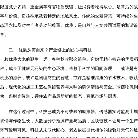
限度减少农药、重金属等有害物质残留，让消费者吃得放心。是背后的故
事与价值。它往往承载着特定的地域风土、传统的农耕智慧、可持续的生
态理念以及对生产者劳动的尊重。优质，是自然与人文共同谱写的和谐篇
章。
二、 优质从何而来？产业链上的匠心与科技
一粒优质大米的诞生，远非春种秋收那么简单。它始于精心筛选的优质稻
种，成长于健康无污染的生态环境，依赖于科学的田间管理——或许是有
机肥的滋养，或许是物理防虫的智慧，或许是精准灌溉的节水技术。收获
后，现代化的加工工艺在保留营养与风味的确保清洁与安全。冷链物流则
像一条时光隧道，锁住农产品最新鲜的状态，直抵市场与厨房。
在这个过程中，科技已成为不可或缺的助推器。传感器实时监测土壤
墒情与作物生长，大数据分析预测产量与品质，区块链技术让每一个生产
环节透明可见。科技从未取代匠心。老农依据世代相传的经验对天气的敏