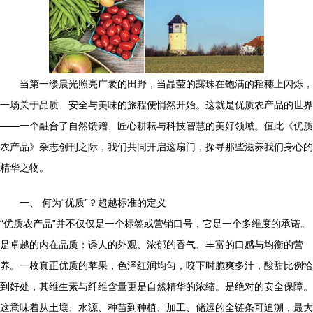
当第一缕晨光照亮广袤的田野，当晶莹的露珠在饱满的稻穗上闪烁，
一场关于品质、安全与美味的旅程便悄然开始。这就是优质农产品的世界
——一个融合了自然馈赠、匠心耕耘与科技智慧的美好领域。值此《优质
农产品》杂志创刊之际，我们共同开启这扇门，探寻那些滋养我们身心的
精华之物。
一、 何为“优质”？超越标准的定义
“优质农产品”并不仅仅是一个标签或营销口号，它是一个多维度的承诺。
是卓越的内在品质：诱人的外观、浓郁的香气、丰富的口感与均衡的营
养。一枚真正优质的苹果，色泽红润均匀，咬下时脆爽多汁，酸甜比例恰
到好处，其维生素与纤维含量更是自然精华的浓缩。是绝对的安全保障。
这意味着从土壤、水源、种苗到种植、加工、储运的全链条可追溯，最大