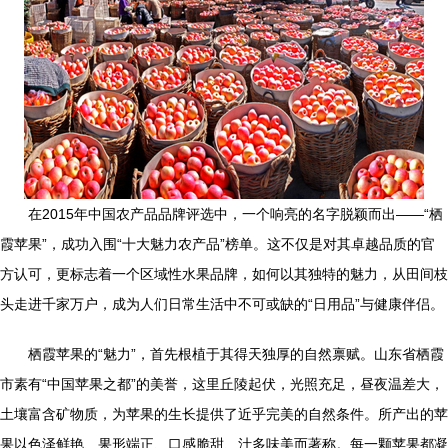
在2015年中国农产品品牌评选中，一个响亮的名字脱颖而出——“栖
霞苹果”，成功入围“十大魅力农产品”榜单。这不仅是对其卓越品质的官
方认可，更标志着一个区域性水果品牌，如何以其独特的魅力，从田间枝
头走进千家万户，成为人们日常生活中不可或缺的“日用品”与健康伴侣。
栖霞苹果的“魅力”，首先根植于其得天独厚的自然禀赋。山东省栖霞
市素有“中国苹果之都”的美誉，这里丘陵起伏，光照充足，昼夜温差大，
土壤富含矿物质，为苹果的生长提供了近乎完美的自然条件。所产出的苹
果以色泽鲜艳、果形端正、口感脆甜、汁多味美而著称。每一颗苹果都凝