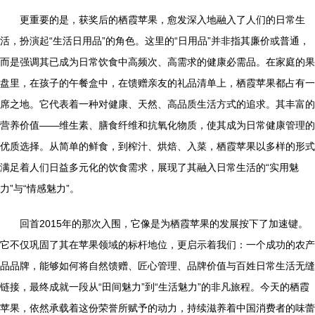
更重要的是，获奖后的栖霞苹果，愈发深入地融入了人们的日常生
活，扮演起“生活日用品”的角色。这里的“日用品”并非指其廉价或普通，
而是强调其已成为日常饮食中高频次、高需求的健康必需品。在家庭的果
盘里，在孩子的午餐盒中，在馈赠亲友的礼品清单上，栖霞苹果都占有一
席之地。它代表着一种对健康、天然、高品质生活方式的追求。其丰富的
营养价值——维生素、膳食纤维和抗氧化物质，使其成为日常健康管理的
优质选择。从简单的鲜食，到榨汁、烘焙、入菜，栖霞苹果以多样的形式
满足着人们日益多元化的饮食需求，展现了其融入日常生活的“实用魅
力”与“情感魅力”。
回首2015年的那次入围，它像是为栖霞苹果的发展按下了加速键。
它不仅巩固了其在苹果领域的标杆地位，更启示着我们：一个成功的农产
品品牌，能够如何将自然馈赠、匠心管理、品牌价值与百姓日常生活无缝
链接，最终成就一段从“田间魅力”到“生活魅力”的非凡旅程。今天的栖霞
苹果，依然承载着这份荣誉所赋予的动力，持续滋养着中国消费者的味蕾