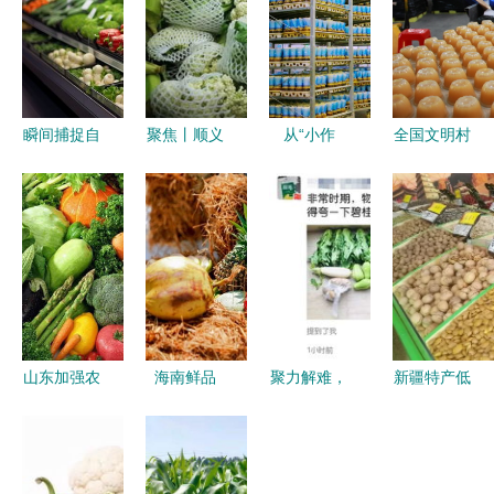
瞬间捕捉自
聚焦丨顺义
从“小作
全国文明村
然馈赠——
这10家超
物”到“大产
韩李村 用
农产品新鲜
市，集体干
业” 重庆食
文明乡风滋
蔬菜货架摄
了这档事
用菌跻身第
养美丽乡
影图鉴赏
让农产品从
五大农产品
村，绽放特
田间直达餐
的启示
色农产品新
桌
光彩
山东加强农
海南鲜品
聚力解难，
新疆特产低
产品品牌建
推动农产品
共防童心
价“泰”到位
设
迈向高端、
——生活日
特色农产品
线上与海外
用品采购滞
展销活动唤