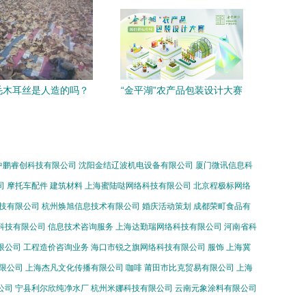
毛木耳丝是人造的吗？
“金平湖”农产品包装设计大赛
秘天然农产品的真相
火热进行中
中鹏睿创科技有限公司
沈阳金结辽波机电设备有限公司
厦门微讯信息科
司
摩托车配件
建筑材料
上海蜜陆哒网络科技有限公司
北京程极标网络
技有限公司
杭州焕旭信息技术有限公司
婚庆活动策划
成都荣町食品有
科技有限公司
信息技术咨询服务
上海达勤瑞网络科技有限公司
河南省科
限公司
工程造价咨询业务
海口市锐之旗网络科技有限公司
服饰
上海冀
限公司
上海杰凡文化传播有限公司
咖啡
莆田市比克贸易有限公司
上海
公司
宁县利尔欣纯净水厂
杭州米娜科技有限公司
云南元象涂料有限公司