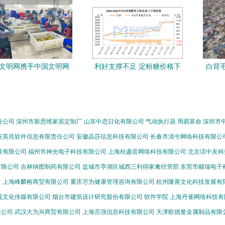
文明网携手中国文明网
利好支撑不足 淀粉糖价格下
白背
活日用品传递文明新风
行(20210319-0325)
揭
分公司
深州市新思维家居定制厂
山东中恋日化有限公司
气动执行器
周易算命
深圳市
安英兆软件信息有限责任公司
安徽晶莎信息科技有限公司
长春市清兮网络科技有限公
技有限公司
福州市神光电子科技有限公司
上海桂盏音网络科技有限公司
北京话中友科
有限公司
吉林纳图制药有限公司
盐城市亭湖区城西三利得家禽经营部
东莞市颛瑞电子
司
上海峰麟榕商贸有限公司
重庆尽为健康管理咨询有限公司
杭州隆善文化科技发展有
花文化传媒有限公司
烟台市建筑设计研究股份有限公司
软件学院
上海丹雀网络科技有
限公司
武汉大为兴商贸有限公司
上海言强信息科技有限公司
天津欧德曼金属制品有限