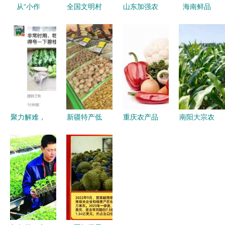
从“小作
全国文明村
山东加强农
海南鲜品
物”到“大产
韩李村 用
产品品牌建
推动农产品
业” 重庆食
文明乡风滋
设
迈向高端、
用菌跻身第
养美丽乡
线上与海外
五大农产品
村，绽放特
的生活化转
的启示
色农产品新
型
光彩
聚力解难，
新疆特产低
重庆农产品
南阳大宗农
共防童心
价“泰”到位
电商与生活
产品积极行
——生活日
特色农产品
日用品融合
动 灾后抢
用品采购滞
展销活动唤
发展的现状
抓先机，确
销农产品赠
醒市民消费
研究
保丰收梦成
医护人员与
热情
真
业主获赞