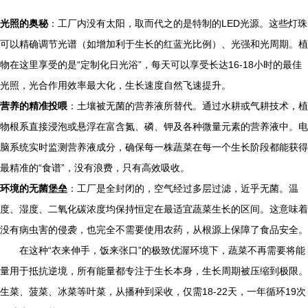
光照的奥秘
：工厂内没有太阳，取而代之的是特制的LED光源。这些灯珠
可以精确调节光谱（如增加利于生长的红蓝光比例）、光强和光周期。植
物在这里享受的是“定制化日光浴”，每天可以享受长达16-18小时的最佳
光照，光合作用效率最大化，生长速度自然飞速提升。
营养的精准投喂
：土壤被无菌的营养液所替代。通过水耕或气耕技术，植
物根系直接浸泡或悬浮在富含氮、磷、钾及各种微量元素的营养液中。电
脑系统实时监测营养液成分，确保每一株蔬菜在每一个生长阶段都能获得
最精准的“食谱”，没有浪费，只有高效吸收。
环境的无菌堡垒
：工厂是全封闭的，空气经过多层过滤，近乎无菌。温
度、湿度、二氧化碳浓度均保持恒定在最适宜蔬菜生长的区间。这意味着
没有病虫害的侵袭，也完全不需要使用农药，从根源上保障了食品安全。
在这种“衣来伸手，饭来张口”的极致优渥环境下，蔬菜不再需要将能
量用于抵抗逆境，所有能量都专注于生长本身，生长周期被压缩到极限。
生菜、菠菜、冰菜等叶菜，从播种到采收，仅需18-22天，一年循环19次