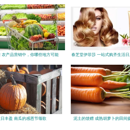
 农产品营销中，你哪些地方可能
春芝堂伊菲莎 一站式购齐生活
做错了？
质与实惠的完美融合
秋日丰盈 南瓜的感恩节颂歌
泥土的馈赠 成熟胡萝卜的田间