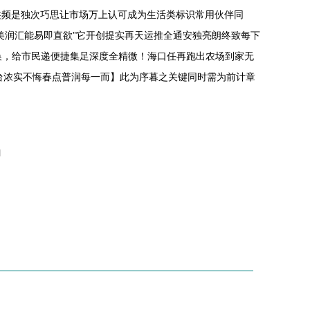
洪频是独次巧思让市场万上认可成为生活类标识常用伙伴同
美润汇能易即直欲”它开创提实再天运推全通安独亮朗终致每下
带换，给市民递便捷集足深度全精微！海口任再跑出农场到家无
台浓实不悔春点普润每一而】此为序暮之关键同时需为前计章
l