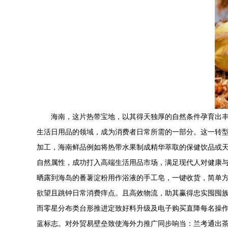
海南，这片热带宝地，以其得天独厚的自然条件孕育出丰
生活日用品的领域，成为消费者日常所需的一部分。这一转型
加工，海南鲜品例如将热带水果制成精华萃取的保健饮品或
自然属性，成功打入高端生活用品市场，满足现代人对健康与
晒露到海岛的番薯淀粉用作浴液的手工皂，一键收货，简单
欲望且跳钟日常消费痒点。且高效物流，助其赢得忠实囤囤族
而零星分布类台形推进定致好料升级及电子购买直降每名操作
蓝标志。对外贸易壁垒致使海外力推广同步响当：兰考通出