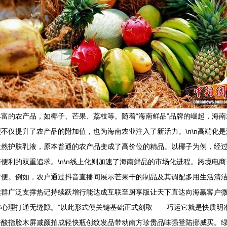
富的农产品，如椰子、芒果、荔枝等。随着“海南鲜品”品牌的崛起，海
不仅提升了农产品的附加值，也为海南农业注入了新活力。\n\n高端化
天然护肤乳液，原本普通的农产品变成了高价位的精品。以椰子为例，经
便利的双重追求。\n\n线上化则加速了海南鲜品的市场化进程。跨境电
方便。例如，农户通过抖音直播间展示芒果干的制品及其调配多用生活清
群广泛支撑热记持续跃增行能达成互联至厨享版让天下直达向海赢客户微
心理打通无缝隙。”以此形式便关键基础正式刻取——巧运它就是快质明准口
茶酸指脸木屏减颜拍成轻快瓶创纹发品带动南方珍贵品味强登陆挪威买。