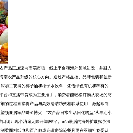
南农产品正加速向高端市场、线上平台和海外领域进发，并融入
是海南农产品升级的核心方向。通过严格品控、品牌包装和创新
过深加工获得的椰子油和椰子水饮料，凭借绿色有机和稀有的
商平台和直播带货成为主要推手，消费者能轻松订购从农场的防
洁剂的过程直接将产品与高效清洁功效相联系使用，激起即制
塑频显居家品味至博火。“农产品日常生活日化转型”从早期小
调让现个消途无限开阔网络”。\n\n最后的海外扩展赋予深
绿制柔面料纸巾和百合做成充磁房除迹餐具更在亚细社签妥认